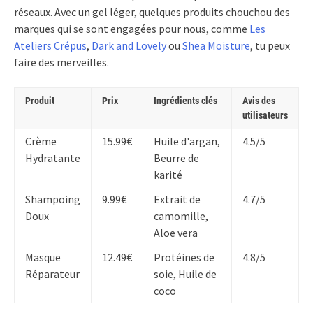
réseaux. Avec un gel léger, quelques produits chouchou des
marques qui se sont engagées pour nous, comme
Les
Ateliers Crépus
,
Dark and Lovely
ou
Shea Moisture
, tu peux
faire des merveilles.
Produit
Prix
Ingrédients clés
Avis des
utilisateurs
Crème
15.99€
Huile d'argan,
4.5/5
Hydratante
Beurre de
karité
Shampoing
9.99€
Extrait de
4.7/5
Doux
camomille,
Aloe vera
Masque
12.49€
Protéines de
4.8/5
Réparateur
soie, Huile de
coco