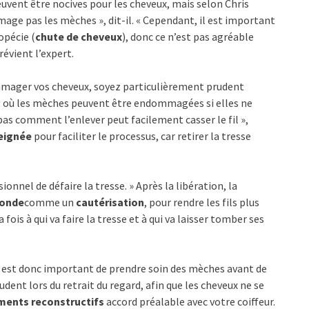
uvent être nocives pour les cheveux, mais selon Chris
mage pas les mèches », dit-il. « Cependant, il est important
opécie (
chute de cheveux
), donc ce n’est pas agréable
évient l’expert.
ommager vos cheveux, soyez particulièrement prudent
ue où les mèches peuvent être endommagées si elles ne
pas comment l’enlever peut facilement casser le fil »,
eignée
pour faciliter le processus, car retirer la tresse
nnel de défaire la tresse. » Après la libération, la
fonde
comme un
cautérisation
, pour rendre les fils plus
 fois à qui va faire la tresse et à qui va laisser tomber ses
il est donc important de prendre soin des mèches avant de
ent lors du retrait du regard, afin que les cheveux ne se
ments reconstructifs
accord préalable avec votre coiffeur.