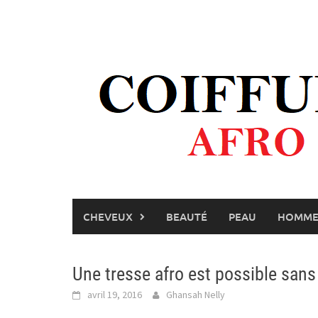
Skip
to
content
CHEVEUX
BEAUTÉ
PEAU
HOMM
Une tresse afro est possible san
avril 19, 2016
Ghansah Nelly