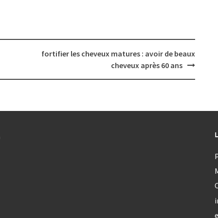
fortifier les cheveux matures : avoir de beaux
cheveux après 60 ans
a
P
C
i