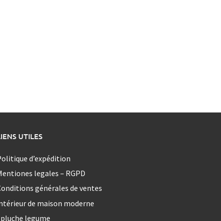
LIENS UTILES
olitique d’expédition
Mentiones legales – RGPD
onditions générales de ventes
ntérieur de maison moderne
epluche legume