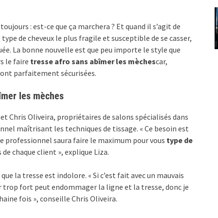
oujours : est-ce que ça marchera ? Et quand il s’agit de
e type de cheveux le plus fragile et susceptible de se casser,
ée. La bonne nouvelle est que peu importe le style que
 le faire
tresse afro sans abîmer les mèches
car,
 sont parfaitement sécurisées.
bîmer les mèches
et Chris Oliveira, propriétaires de salons spécialisés dans
nnel maîtrisant les techniques de tissage. « Ce besoin est
, le professionnel saura faire le maximum pour vous
type de
e chaque client », explique Liza.
e la tresse est indolore. « Si c’est fait avec un mauvais
r trop fort peut endommager la ligne et la tresse, donc je
ne fois », conseille Chris Oliveira.