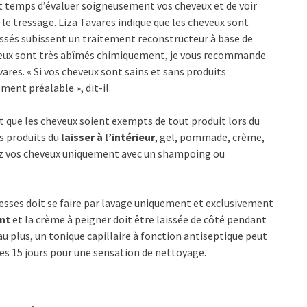
est temps d’évaluer soigneusement vos cheveux et de voir
 le tressage. Liza Tavares indique que les cheveux sont
issés subissent un traitement reconstructeur à base de
cheveux sont très abîmés chimiquement, je vous recommande
vares. « Si vos cheveux sont sains et sans produits
ment préalable », dit-il.
st que les cheveux soient exempts de tout produit lors du
ns produits du
laisser à l’intérieur
, gel, pommade, crème,
avez vos cheveux uniquement avec un shampoing ou
resses doit se faire par lavage uniquement et exclusivement
nt
et la crème à peigner doit être laissée de côté pendant
au plus, un tonique capillaire à fonction antiseptique peut
les 15 jours pour une sensation de nettoyage.