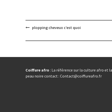
Post
plopping cheveux c’est quoi
navigation
Coiffure afro
: La référence sur la culture afro et l
peau noire contact : Contact@coiffureafro.fr