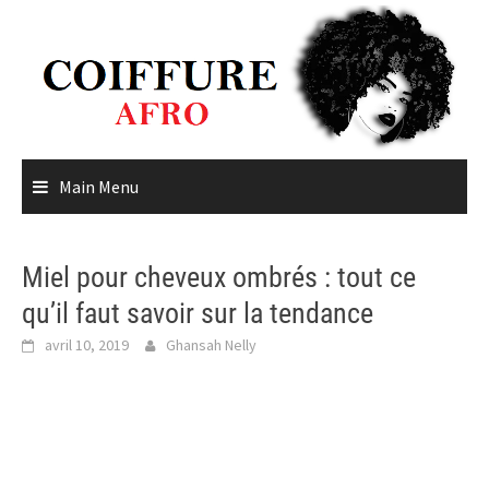
Skip
to
content
Main Menu
Miel pour cheveux ombrés : tout ce
qu’il faut savoir sur la tendance
avril 10, 2019
Ghansah Nelly