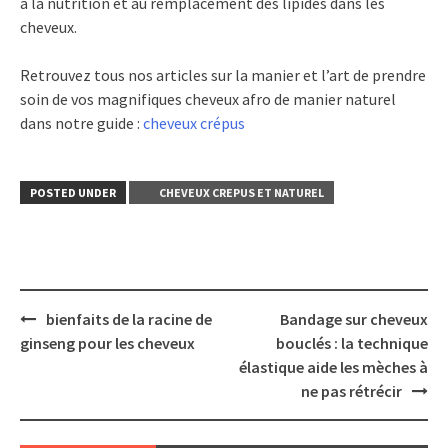
à la nutrition et au remplacement des lipides dans les
cheveux.
Retrouvez tous nos articles sur la manier et l’art de prendre
soin de vos magnifiques cheveux afro de manier naturel
dans notre guide :
cheveux crépus
POSTED UNDER
CHEVEUX CREPUS ET NATUREL
Post
bienfaits de la racine de
Bandage sur cheveux
navigation
ginseng pour les cheveux
bouclés : la technique
élastique aide les mèches à
ne pas rétrécir