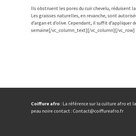
Ils obstruent les pores du cuir chevelu, réduisent l
Les graisses naturelles, en revanche, sont autoris
d’argan et d’olive. Cependant, il suffit d’appliquer 
semaine[/vc_column_text][/vc_column][/vc_row]
Coiffure afro
: La référence sur la culture afro et l
peau noire contact : Contact@coiffureafro.fr