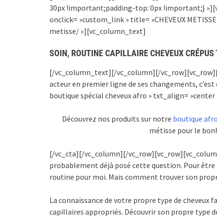
30px !important;padding-top: 0px !important;} »
onclick= »custom_link » title= »CHEVEUX METISSE »
metisse/ »][vc_column_text]
SOIN, ROUTINE CAPILLAIRE CHEVEUX CRÉPU
[/vc_column_text][/vc_column][/vc_row][vc_row][v
acteur en premier ligne de ses changements, c’est e
boutique spécial cheveux afro » txt_align= »center »
Découvrez nos produits sur notre
boutique afr
métisse pour le bonh
[/vc_cta][/vc_column][/vc_row][vc_row][vc_colum
probablement déjà posé cette question. Pour être h
routine pour moi. Mais comment trouver son propr
La connaissance de votre propre type de cheveux fa
capillaires appropriés. Découvrir son propre type de