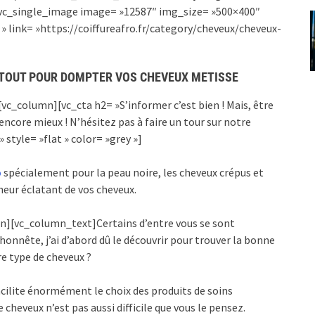
][vc_single_image image= »12587″ img_size= »500×400″
 link= »https://coiffureafro.fr/category/cheveux/cheveux-
S TOUT POUR DOMPTER VOS CHEVEUX METISSE
c_column][vc_cta h2= »S’informer c’est bien ! Mais, être
ncore mieux ! N’hésitez pas à faire un tour sur notre
 style= »flat » color= »grey »]
o
spécialement pour la peau noire, les cheveux crépus et
eur éclatant de vos cheveux.
n][vc_column_text]Certains d’entre vous se sont
onnête, j’ai d’abord dû le découvrir pour trouver la bonne
e type de cheveux ?
cilite énormément le choix des produits de soins
 cheveux n’est pas aussi difficile que vous le pensez.