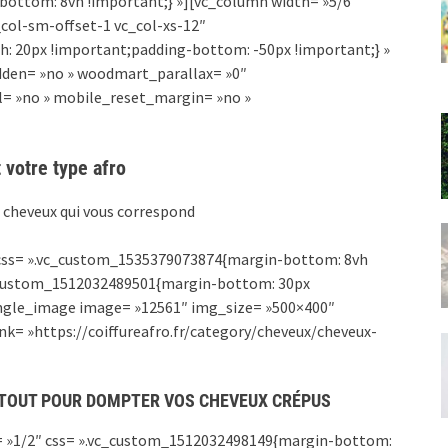
ottom: 8vh !important;} »][vc_column width= »5/6″
_col-sm-offset-1 vc_col-xs-12″
: 20px !important;padding-bottom: -50px !important;} »
den= »no » woodmart_parallax= »0″
l= »no » mobile_reset_margin= »no »
 votre type afro
e cheveux qui vous correspond
css= ».vc_custom_1535379073874{margin-bottom: 8vh
vc_custom_1512032489501{margin-bottom: 30px
single_image image= »12561″ img_size= »500×400″
nk= »https://coiffureafro.fr/category/cheveux/cheveux-
S TOUT POUR DOMPTER VOS CHEVEUX CRÉPUS
= »1/2″ css= ».vc_custom_1512032498149{margin-bottom: