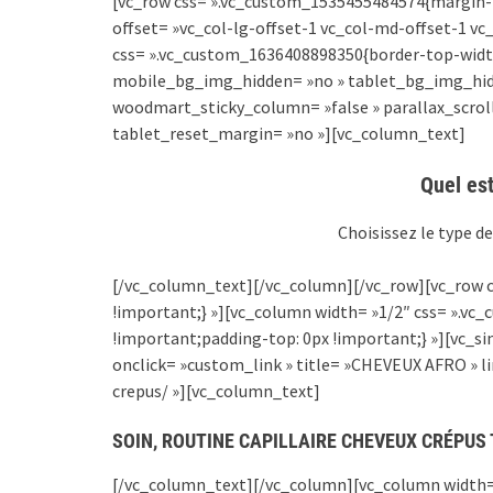
[vc_row css= ».vc_custom_1535455484574{margin-b
offset= »vc_col-lg-offset-1 vc_col-md-offset-1 vc
css= ».vc_custom_1636408898350{border-top-width
mobile_bg_img_hidden= »no » tablet_bg_img_hid
woodmart_sticky_column= »false » parallax_scrol
tablet_reset_margin= »no »][vc_column_text]
Quel est
Choisissez le type d
[/vc_column_text][/vc_column][/vc_row][vc_row 
!important;} »][vc_column width= »1/2″ css= ».
!important;padding-top: 0px !important;} »][vc_
onclick= »custom_link » title= »CHEVEUX AFRO » li
crepus/ »][vc_column_text]
SOIN, ROUTINE CAPILLAIRE CHEVEUX CRÉPU
[/vc_column_text][/vc_column][vc_column width