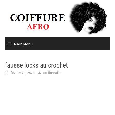
Skip
to
content
Main Menu
fausse locks au crochet
février 20, 2023
coiffureafro