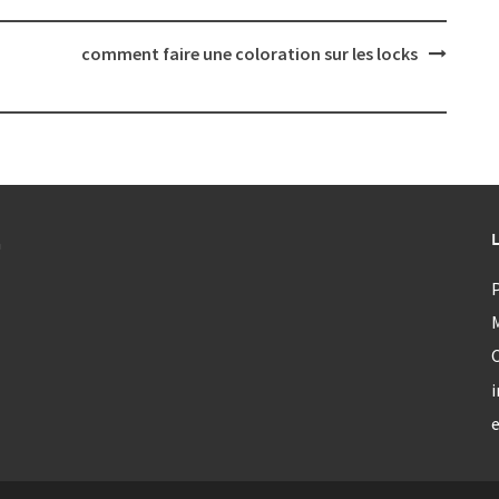
comment faire une coloration sur les locks
a
P
C
i