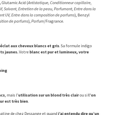
,
Glutamic Acid (
Antistatique, Conditionneur capillaire,
if, Solvant, Entretien de la peau, Parfumant, Entre dans la
nt UV, Entre dans la composition de parfums
), Benzyl
sition de parfums
),
Parfum
/Fragrance.
éclat aux cheveux blancs et gris
. Sa formule indigo
ets jaunes.
Votre
blanc est pur et lumineux, votre
oing
ncs
, mais l’
utilisation sur un blond très clair
ou si
l’on
ur est très bien
.
r patine de chez Dessange et quand
j’ai entendu dire qu’un