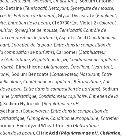
actif, Nettoyant, Moussant, Émulsifiant
), Sodium Chloride
co-Betaine (
Tensioactif, Nettoyant, Synergiste de mousse,
scosité, Entretien de la peau
), Glycol Distearate (
Émollient,
ité, Entretien de la peau
), CI 60730/Ext. Violet 2 (
Colorant
ulsion, Synergiste de mousse, Tensioactif, Contrôle de
s la composition de parfums
), Aspartic Acid (
Conditionneur
uant, Entretien de la peau, Entre dans la composition de
 la composition de parfums
), Carbomer (
Stabilisateur
ne (
Antistatique, Régulateur de pH, Conditionneur capillaire,
arfums
), Dimethicone (
Antimousse, Émollient, Hydratant,
cone),
Sodium Benzoate (
Conservateur, Masquant, Entre
pelliculaire, Conditionneur capillaire, Kératolytique, Anti-
 de la peau, Entre dans la composition de parfums
), Sodium
inine (
Antistatique, Conditionneur capillaire, Entretien de la
), Sodium Hydroxide (
Régulateur de pH,
xyethanol (
Conservateur, Entre dans la composition de
(
Antistatique, Filmogène, Conditionneur capillaire, Entretien
imonium Hydrolyzed Wheat Protein (
Antistatique,
retien de la peau
),
Citric Acid (
Régulateur de pH, Chélation,