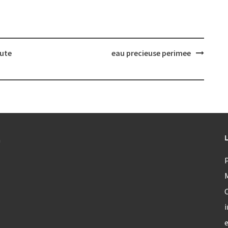
hute
eau precieuse perimee
a
P
C
i