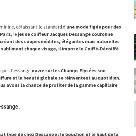
minine, délaissant le standard d’
une mode figée pour des
Paris
, le
jeune coiffeur Jacques Dessange couronne
créant des coupes inédites, élégantes mais naturelles
.
sublimant chaque visage, il impose le Coiffé-Décoiffé
Jacques Dessange
ouvre sur les Champs Elysées son
iffure et la beauté globale se réinventent au quotidien
.
ous avons la chance de profiter de la gamme capillaire
Dessange.
at type de chez Dessange : le bouchon et le haut de la