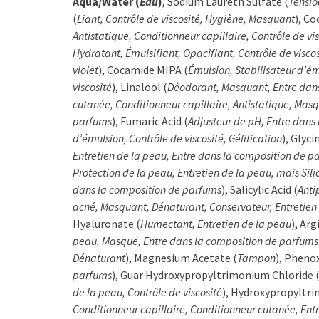
Aqua/Water (
Eau
)
, Sodium Laureth Sulfate (
Tensio
(
Liant, Contrôle de viscosité, Hygiène, Masquant
), Co
Antistatique, Conditionneur capillaire, Contrôle de vi
Hydratant, Émulsifiant, Opacifiant, Contrôle de viscos
violet
), Cocamide MIPA (
Émulsion, Stabilisateur d’ém
viscosité
), Linalool (
Déodorant, Masquant, Entre dan
cutanée, Conditionneur capillaire, Antistatique, Masq
parfums
), Fumaric Acid (
Adjusteur de pH, Entre dans
d’émulsion, Contrôle de viscosité, Gélification
), Glyci
Entretien de la peau, Entre dans la composition de p
Protection de la peau, Entretien de la peau, mais Sili
dans la composition de parfums
), Salicylic Acid (
Anti
acné, Masquant, Dénaturant, Conservateur, Entretien
Hyaluronate (
Humectant, Entretien de la peau
), Arg
peau, Masque, Entre dans la composition de parfums
Dénaturant
), Magnesium Acetate (
Tampon
), Pheno
parfums
), Guar Hydroxypropyltrimonium Chloride 
de la peau, Contrôle de viscosité
), Hydroxypropyltr
Conditionneur capillaire, Conditionneur cutanée, Ent