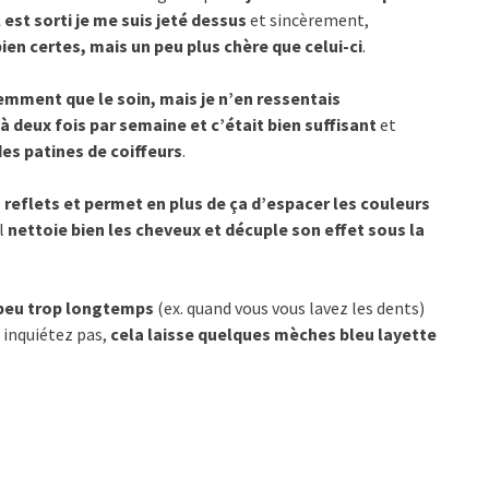
 est sorti je me suis jeté dessus
et sincèrement,
ien certes, mais un peu plus chère que celui-ci
.
uemment que le soin, mais je n’en ressentais
à deux fois par semaine et c’était bien suffisant
et
des patines de coiffeurs
.
s reflets et permet en plus de ça d’espacer les couleurs
il
nettoie bien les cheveux et décuple son effet sous la
peu trop longtemps
(ex. quand vous vous lavez les dents)
s inquiétez pas,
cela laisse quelques mèches bleu layette