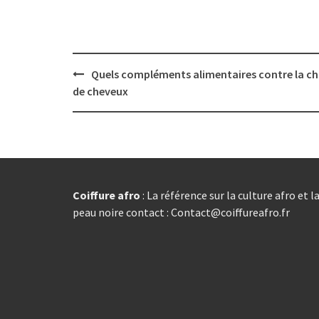
Post
Quels compléments alimentaires contre la c
navigation
de cheveux
Coiffure afro
: La référence sur la culture afro et l
peau noire contact : Contact@coiffureafro.fr