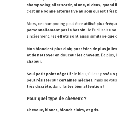
shampooing aller sortir, ni une, ni deux, quand il
c’est
une bonne alternative au soin qui est très b
Alors, ce shampooing peut être
utilisé plus fréq
personnellement pas le besoin
. Je l’utilisais
une 
sincèrement, les
effets sont aussi similaire que 
Mon blond est plus clair, possèdes de plus jolie
et de nettoyer en douceur les cheveux.
De plus, 
chaleur
.
Seul petit point négatif
: le bleu, s’il est p
osé un 
p
eut résister sur certaines mèches
, mais ne vou
très discrète
, donc
faites bien attention !
Pour quel type de cheveux ?
Cheveux, blancs, blonds clairs, et gris.