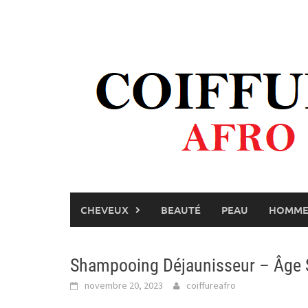
Skip
to
content
CHEVEUX
BEAUTÉ
PEAU
HOMM
Shampooing Déjaunisseur – Âge 
novembre 20, 2023
coiffureafro