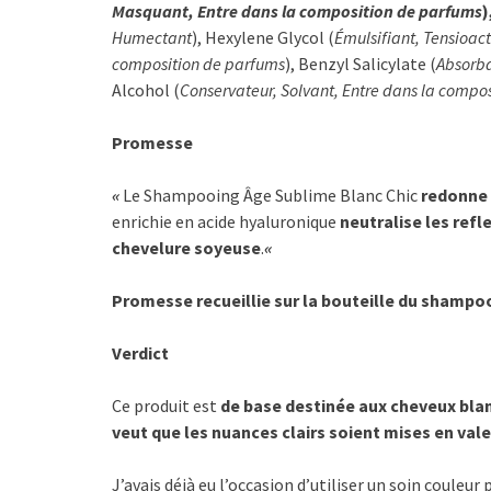
Masquant, Entre dans la composition de parfums
)
Humectant
), Hexylene Glycol (
Émulsifiant, Tensioact
composition de parfums
), Benzyl Salicylate (
Absorba
Alcohol (
Conservateur, Solvant, Entre dans la compo
Promesse
«
Le Shampooing Âge Sublime Blanc Chic
redonne 
enrichie en acide hyaluronique
neutralise les refl
chevelure soyeuse
.
«
Promesse recueillie sur la bouteille du shampo
Verdict
Ce produit est
de base destinée aux cheveux bla
veut que les nuances clairs soient mises en vale
J’avais déjà eu l’occasion d’utiliser un soin couleu