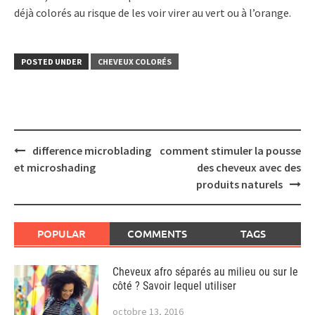
déjà colorés au risque de les voir virer au vert ou à l’orange.
POSTED UNDER
CHEVEUX COLORÉS
Post
difference microblading
comment stimuler la pousse
navigation
et microshading
des cheveux avec des
produits naturels
POPULAR
COMMENTS
TAGS
Cheveux afro séparés au milieu ou sur le
côté ? Savoir lequel utiliser
octobre 13, 2016