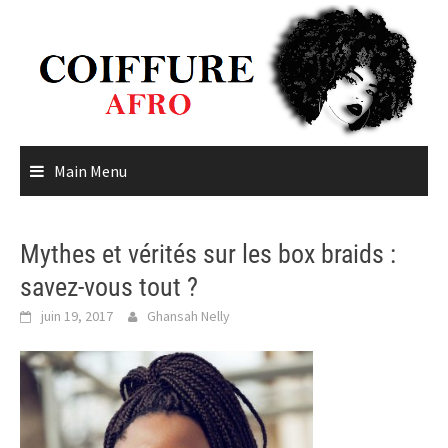
Skip
to
content
Main Menu
Mythes et vérités sur les box braids :
savez-vous tout ?
juin 19, 2017
Ghansah Nelly