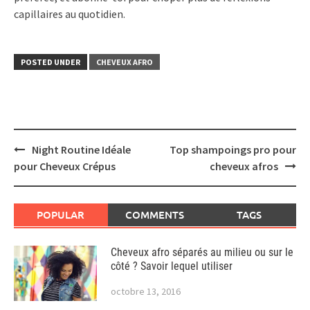
capillaires au quotidien.
POSTED UNDER
CHEVEUX AFRO
Post
Night Routine Idéale
Top shampoings pro pour
navigation
pour Cheveux Crépus
cheveux afros
POPULAR
COMMENTS
TAGS
Cheveux afro séparés au milieu ou sur le
côté ? Savoir lequel utiliser
octobre 13, 2016