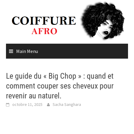
Skip
to
content
Main Menu
Le guide du « Big Chop » : quand et
comment couper ses cheveux pour
revenir au naturel.
octobre 11, 2025
Sacha Sanghara