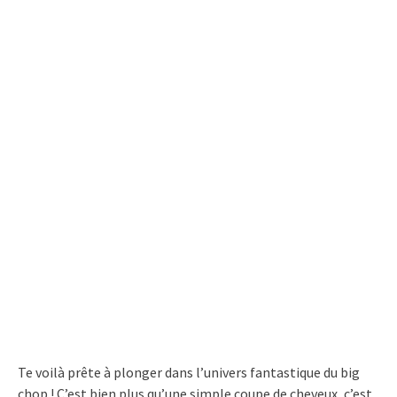
Te voilà prête à plonger dans l’univers fantastique du big
chop ! C’est bien plus qu’une simple coupe de cheveux, c’est