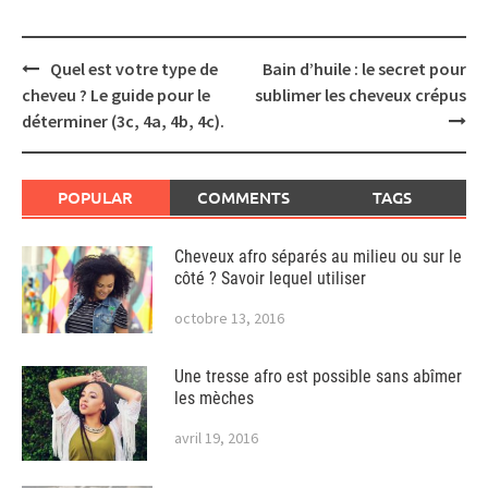
Post
Quel est votre type de
Bain d’huile : le secret pour
navigation
cheveu ? Le guide pour le
sublimer les cheveux crépus
déterminer (3c, 4a, 4b, 4c).
POPULAR
COMMENTS
TAGS
Cheveux afro séparés au milieu ou sur le
côté ? Savoir lequel utiliser
octobre 13, 2016
Une tresse afro est possible sans abîmer
les mèches
avril 19, 2016