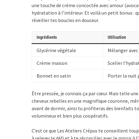
une touche de crème concoctée avec amour (avocat, 
hydratation à l’intérieur. Et voilà un petit bonus :
réveiller tes boucles en douceur.
Ingrédients
Utilisation
Glycérine végétale
Mélanger avec 
Crème maison
Sceller l’hydra
Bonnet en satin
Porter la nuit 
Être pressée, je connais ça par cœur. Mais telle u
cheveux rebelles en une magnifique couronne, même 
avant de dormir, ainsi tu profiteras des bienfaits to
volumineux et bien plus coopératifs.
C’est ce que Les Ateliers Crépus te conseillent toujo
à relever le défi et à te réconcilier avec le miroir à l