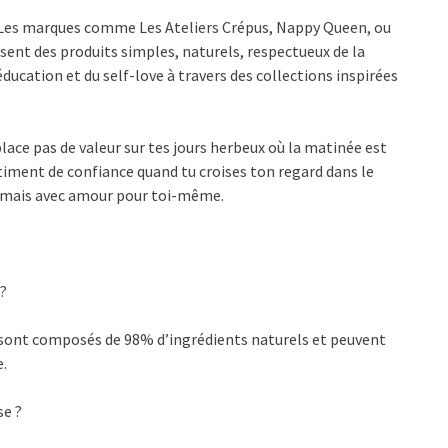
s. Les marques comme Les Ateliers Crépus, Nappy Queen, ou
sent des produits simples, naturels, respectueux de la
éducation et du self-love à travers des collections inspirées
 place pas de valeur sur tes jours herbeux où la matinée est
ntiment de confiance quand tu croises ton regard dans le
u, mais avec amour pour toi-même.
 ?
, sont composés de 98% d’ingrédients naturels et peuvent
e.
se ?