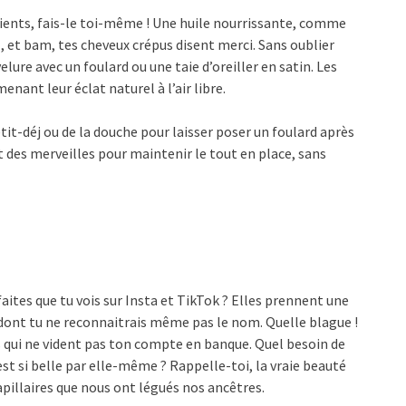
ients, fais-le toi-même ! Une huile nourrissante, comme
E, et bam, tes cheveux crépus disent merci. Sans oublier
lure avec un foulard ou une taie d’oreiller en satin. Les
nant leur éclat naturel à l’air libre.
it-déj ou de la douche pour laisser poser un foulard après
t des merveilles pour maintenir le tout en place, sans
faites que tu vois sur Insta et TikTok ? Elles prennent une
dont tu ne reconnaitrais même pas le nom. Quelle blague !
s qui ne vident pas ton compte en banque. Quel besoin de
st si belle par elle-même ? Rappelle-toi, la vraie beauté
capillaires que nous ont légués nos ancêtres.