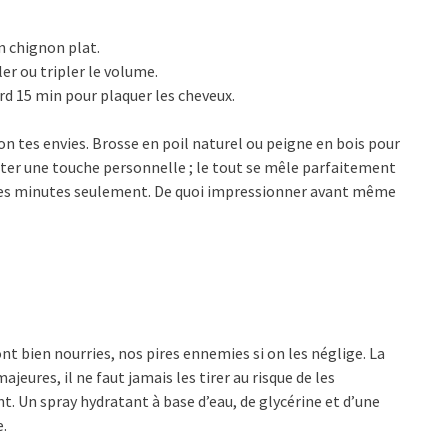
un chignon plat.
r ou tripler le volume.
rd 15 min pour plaquer les cheveux.
elon tes envies. Brosse en poil naturel ou peigne en bois pour
rter une touche personnelle ; le tout se mêle parfaitement
ques minutes seulement. De quoi impressionner avant même
nt bien nourries, nos pires ennemies si on les néglige. La
jeures, il ne faut jamais les tirer au risque de les
t. Un spray hydratant à base d’eau, de glycérine et d’une
e.