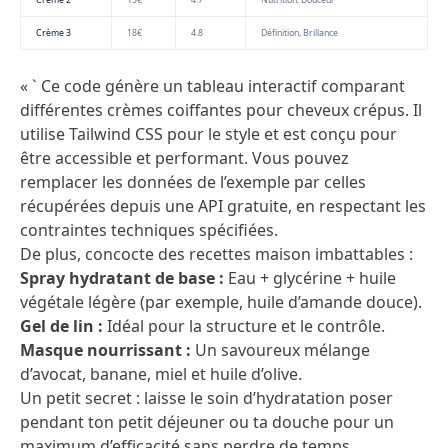
Crème 2
15€
4.7
Nutrition, Douceur
Crème 3
18€
4.8
Définition, Brillance
« ` Ce code génère un tableau interactif comparant
différentes crèmes coiffantes pour cheveux crépus. Il
utilise Tailwind CSS pour le style et est conçu pour
être accessible et performant. Vous pouvez
remplacer les données de l’exemple par celles
récupérées depuis une API gratuite, en respectant les
contraintes techniques spécifiées.
De plus, concocte des recettes maison imbattables :
Spray hydratant de base :
Eau + glycérine + huile
végétale légère (par exemple, huile d’amande douce).
Gel de lin :
Idéal pour la structure et le contrôle.
Masque nourrissant :
Un savoureux mélange
d’avocat, banane, miel et huile d’olive.
Un petit secret : laisse le soin d’hydratation poser
pendant ton petit déjeuner ou ta douche pour un
maximum d’efficacité sans perdre de temps.