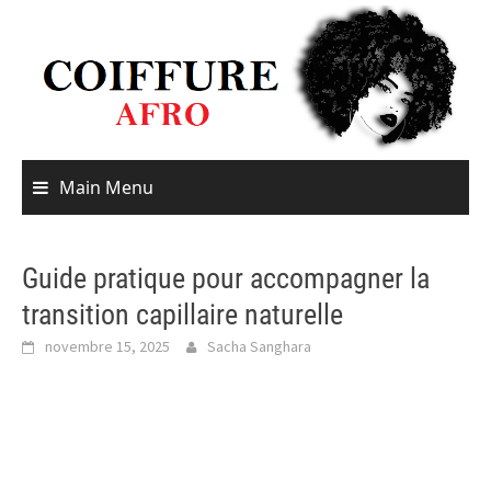
Skip
to
content
Main Menu
Guide pratique pour accompagner la
transition capillaire naturelle
novembre 15, 2025
Sacha Sanghara