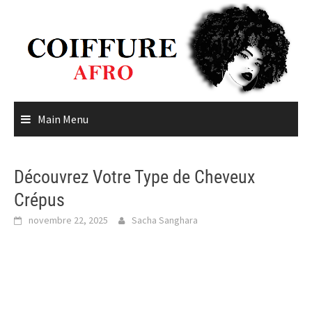
Skip
to
content
Main Menu
Découvrez Votre Type de Cheveux
Crépus
novembre 22, 2025
Sacha Sanghara