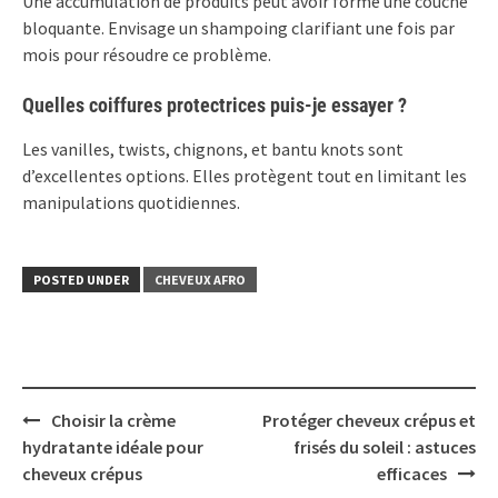
Une accumulation de produits peut avoir formé une couche
bloquante. Envisage un shampoing clarifiant une fois par
mois pour résoudre ce problème.
Quelles coiffures protectrices puis-je essayer ?
Les vanilles, twists, chignons, et bantu knots sont
d’excellentes options. Elles protègent tout en limitant les
manipulations quotidiennes.
POSTED UNDER
CHEVEUX AFRO
Post
Choisir la crème
Protéger cheveux crépus et
navigation
hydratante idéale pour
frisés du soleil : astuces
cheveux crépus
efficaces