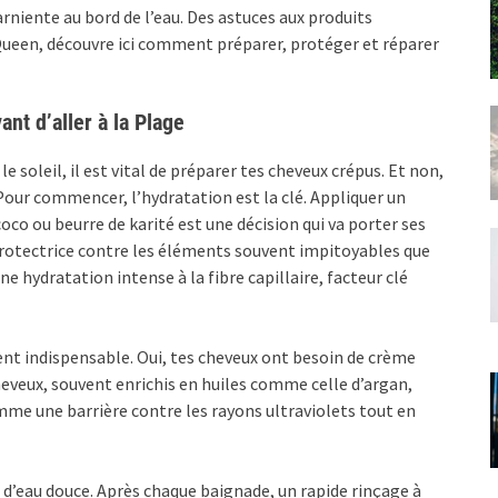
rniente au bord de l’eau. Des astuces aux produits
een, découvre ici comment préparer, protéger et réparer
t d’aller à la Plage
e soleil, il est vital de préparer tes cheveux crépus. Et non,
Pour commencer, l’hydratation est la clé. Appliquer un
co ou beurre de karité est une décision qui va porter ses
e protectrice contre les éléments souvent impitoyables que
une hydratation intense à la fibre capillaire, facteur clé
ent indispensable. Oui, tes cheveux ont besoin de crème
heveux, souvent enrichis en huiles comme celle d’argan,
mme une barrière contre les rayons ultraviolets tout en
 d’eau douce. Après chaque baignade, un rapide rinçage à