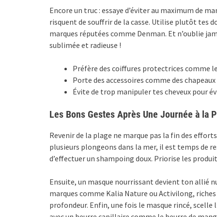
Encore un truc : essaye d’éviter au maximum de man
risquent de souffrir de la casse. Utilise plutôt te
marques réputées comme Denman. Et n’oublie jamai
sublimée et radieuse !
Préfère des coiffures protectrices comme les
Porte des accessoires comme des chapeaux ou
Évite de trop manipuler tes cheveux pour évi
Les Bons Gestes Après Une Journée à la P
Revenir de la plage ne marque pas la fin des efforts
plusieurs plongeons dans la mer, il est temps de re
d’effectuer un shampoing doux. Priorise les produit
Ensuite, un masque nourrissant devient ton allié 
marques comme Kalia Nature ou Activilong, riches 
profondeur. Enfin, une fois le masque rincé, scelle 
avec un beurre capillaire comme le beurre de mang