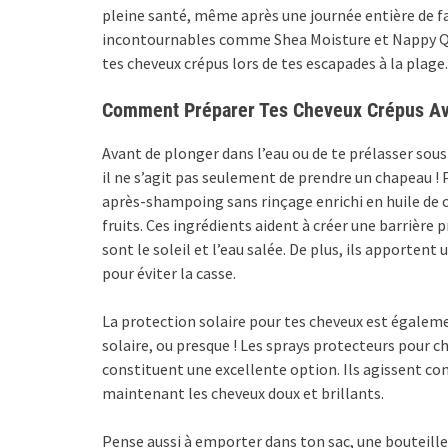
pleine santé, même après une journée entière de fa
incontournables comme Shea Moisture et Nappy Qu
tes cheveux crépus lors de tes escapades à la plage.
Comment Préparer Tes Cheveux Crépus Avan
Avant de plonger dans l’eau ou de te prélasser sous l
il ne s’agit pas seulement de prendre un chapeau ! 
après-shampoing sans rinçage enrichi en huile de co
fruits. Ces ingrédients aident à créer une barrièr
sont le soleil et l’eau salée. De plus, ils apportent 
pour éviter la casse.
La protection solaire pour tes cheveux est égalem
solaire, ou presque ! Les sprays protecteurs pour c
constituent une excellente option. Ils agissent co
maintenant les cheveux doux et brillants.
Pense aussi à emporter dans ton sac, une bouteille