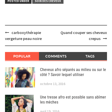
POSTED UNDER
SOIN DES CHEVEUX
Post
carboxythérapie
Quand couper ses cheveux
navigation
vergeture peau noire
crepus
POPULAR
COMMENTS
TAGS
Cheveux afro séparés au milieu ou sur le
côté ? Savoir lequel utiliser
octobre 13, 2016
Une tresse afro est possible sans abîmer
les mèches
avril 19, 2016