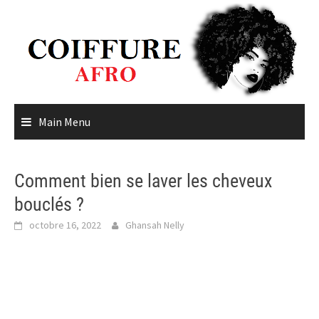
Skip
to
content
Main Menu
Comment bien se laver les cheveux
bouclés ?
octobre 16, 2022
Ghansah Nelly