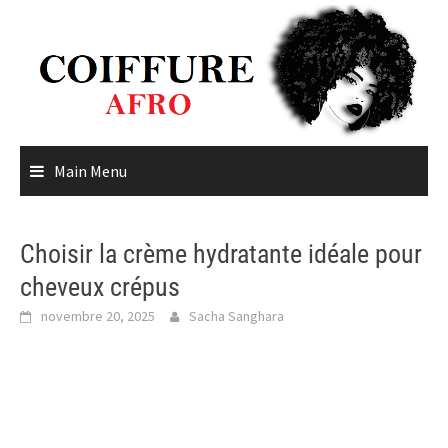
Skip
to
content
Main Menu
Choisir la crème hydratante idéale pour
cheveux crépus
novembre 20, 2025
Sacha Sanghara