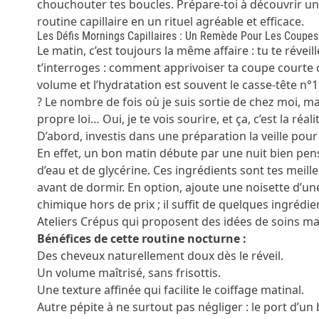
chouchouter tes boucles. Prépare-toi à découvrir un
routine capillaire en un rituel agréable et efficace.
Les Défis Mornings Capillaires : Un Remède Pour Les Coupes
Le matin, c’est toujours la même affaire : tu te réveille
t’interroges : comment apprivoiser ta coupe courte 
volume et l’hydratation est souvent le casse-tête n
? Le nombre de fois où je suis sortie de chez moi, ma
propre loi… Oui, je te vois sourire, et ça, c’est la réa
D’abord, investis dans une préparation la veille pour 
En effet, un bon matin débute par une nuit bien pen
d’eau et de glycérine. Ces ingrédients sont tes meil
avant de dormir. En option, ajoute une noisette d’u
chimique hors de prix ; il suffit de quelques ingrédi
Ateliers Crépus
qui proposent des idées de soins ma
Bénéfices de cette routine nocturne :
Des cheveux naturellement doux dès le réveil.
Un volume maîtrisé, sans frisottis.
Une texture affinée qui facilite le coiffage matinal.
Autre pépite à ne surtout pas négliger : le port d’un 