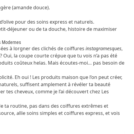
légère (amande douce).
d’olive pour des soins express et naturels.
petit-déjeuner ou de ta douche, histoire de maximiser
ps Modernes
ées à lorgner des clichés de coiffures
instagramesques
,
 ? Oui, la coupe courte crépue que tu vois n’a pas été
roduits coûteux helas. Mais écoutes-moi… pas besoin de
icité. Eh oui ! Les produits maison que l’on peut créer,
aturels, suffisent amplement à révéler ta beauté
mer tes cheveux, comme je l’ai découvert chez
Les
de ta routine, pas dans des coiffures extrêmes et
rce, allie soins simples et coiffures express, et vois