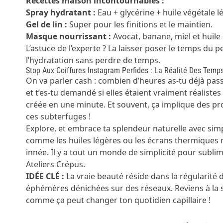
Recettes maison incontournables :
Spray hydratant :
Eau + glycérine + huile végétale 
Gel de lin :
Super pour les finitions et le maintien.
Masque nourrissant :
Avocat, banane, miel et huile 
L’astuce de l’experte ? La laisser poser le temps du 
l’hydratation sans perdre de temps.
Stop Aux Coiffures Instagram Perfides : La Réalité Des Tem
On va parler cash : combien d’heures as-tu déjà pass
et t’es-tu demandé si elles étaient vraiment réalistes
créée en une minute. Et souvent, ça implique des p
ces subterfuges !
Explore, et embrace ta splendeur naturelle avec simpl
comme les huiles légères ou les écrans thermiques n
innée. Il y a tout un monde de simplicité pour subli
Ateliers Crépus
.
IDÉE CLÉ :
La vraie beauté réside dans la régularité 
éphémères dénichées sur des réseaux. Reviens à la sou
comme ça peut changer ton quotidien capillaire !