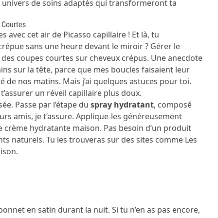
 univers de soins adaptés qui transformeront ta
 Courtes
s avec cet air de Picasso capillaire ! Et là, tu
crépue sans une heure devant le miroir ? Gérer le
°1 des coupes courtes sur cheveux crépus. Une anecdote
ins sur la tête, parce que mes boucles faisaient leur
lité de nos matins. Mais j’ai quelques astuces pour toi.
t’assurer un réveil capillaire plus doux.
sée. Passe par l’étape du
spray hydratant
, composé
leurs amis, je t’assure. Applique-les généreusement
ne crème hydratante maison. Pas besoin d’un produit
ents naturels. Tu les trouveras sur des sites comme
Les
ison.
bonnet en satin durant la nuit. Si tu n’en as pas encore,