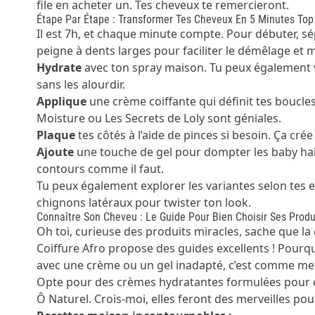
file en acheter un. Tes cheveux te remercieront.
Étape Par Étape : Transformer Tes Cheveux En 5 Minutes To
Il est 7h, et chaque minute compte. Pour débuter, sép
peigne à dents larges pour faciliter le démêlage et m
Hydrate
avec ton spray maison. Tu peux également 
sans les alourdir.
Applique
une crème coiffante qui définit tes boucl
Moisture ou Les Secrets de Loly sont géniales.
Plaque
tes côtés à l’aide de pinces si besoin. Ça cré
Ajoute
une touche de gel pour dompter les baby hair
contours comme il faut.
Tu peux également explorer les variantes selon tes en
chignons latéraux pour twister ton look.
Connaître Son Cheveu : Le Guide Pour Bien Choisir Ses Produ
Oh toi, curieuse des produits miracles, sache que la c
Coiffure Afro
propose des guides excellents ! Pourqu
avec une crème ou un gel inadapté, c’est comme mett
Opte pour des crèmes hydratantes formulées pour c
Ô Naturel. Crois-moi, elles feront des merveilles po