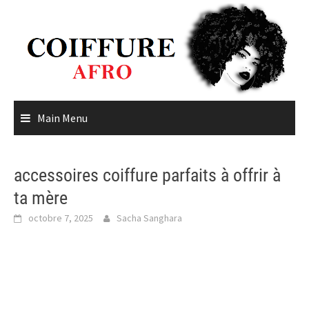
Skip
to
content
Main Menu
accessoires coiffure parfaits à offrir à
ta mère
octobre 7, 2025
Sacha Sanghara