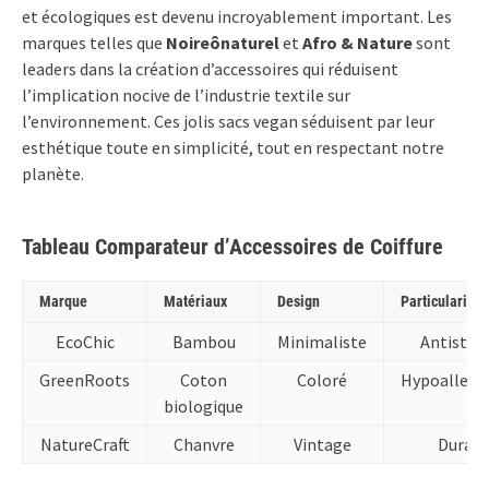
et écologiques est devenu incroyablement important. Les
marques telles que
Noireônaturel
et
Afro & Nature
sont
leaders dans la création d’accessoires qui réduisent
l’implication nocive de l’industrie textile sur
l’environnement. Ces jolis sacs vegan séduisent par leur
esthétique toute en simplicité, tout en respectant notre
planète.
Tableau Comparateur d’Accessoires de Coiffure
Marque
Matériaux
Design
Particularités
EcoChic
Bambou
Minimaliste
Antistat
GreenRoots
Coton
Coloré
Hypoallerg
biologique
NatureCraft
Chanvre
Vintage
Durabl