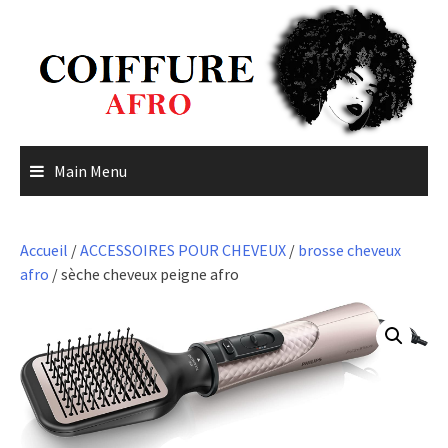
Skip
to
content
Main Menu
Accueil
/
ACCESSOIRES POUR CHEVEUX
/
brosse cheveux
afro
/ sèche cheveux peigne afro