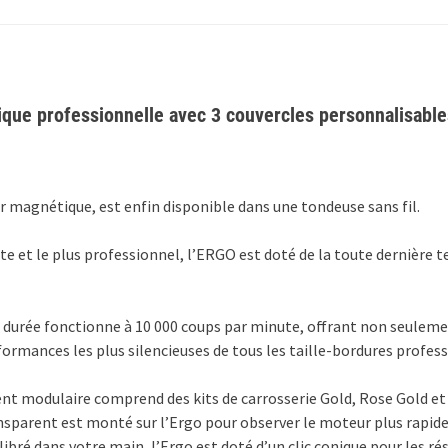
e professionnelle avec 3 couvercles personnalisables
 magnétique, est enfin disponible dans une tondeuse sans fil.
e et le plus professionnel, l’ERGO est doté de la toute dernière
rée fonctionne à 10 000 coups par minute, offrant non seulement 
ormances les plus silencieuses de tous les taille-bordures profess
t modulaire comprend des kits de carrosserie Gold, Rose Gold et
parent est monté sur l’Ergo pour observer le moteur plus rapide 
ibré dans votre main, l’Ergo est doté d’un clic conique pour les ré