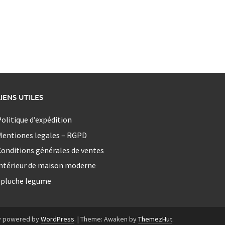
LIENS UTILES
olitique d’expédition
Mentiones legales – RGPD
onditions générales de ventes
ntérieur de maison moderne
epluche legume
y powered by
WordPress
.
|
Theme: Awaken by
ThemezHut
.